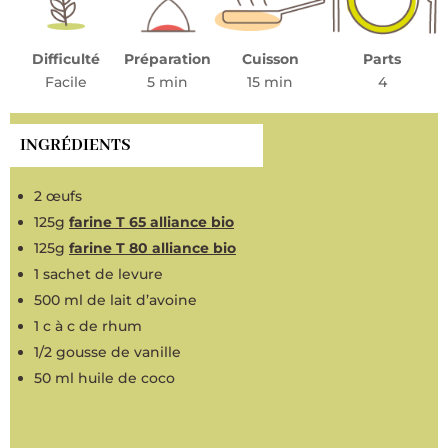
Difficulté
Préparation
Cuisson
Parts
Facile
5 min
15 min
4
INGRÉDIENTS
2 œufs
125g
farine T 65 alliance bio
125g
farine T 80 alliance bio
1 sachet de levure
500 ml de lait d’avoine
1 c à c de rhum
1/2 gousse de vanille
50 ml huile de coco