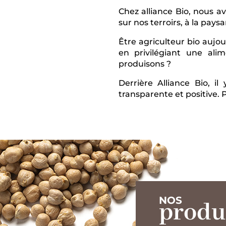
Chez alliance Bio, nous av
sur nos terroirs, à la pays
Être agriculteur bio aujo
en privilégiant une al
produisons ?
Derrière Alliance Bio, i
transparente et positive. P
NOS
produ