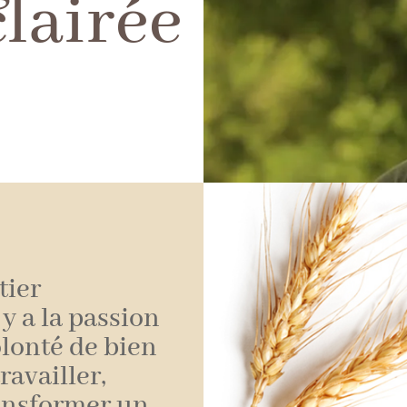
clairée
tier
 y a la passion
volonté de bien
travailler,
ransformer un