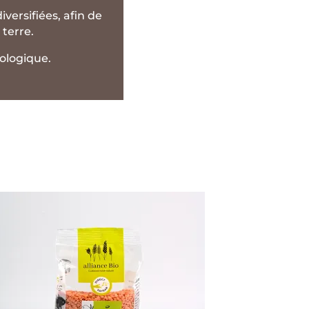
versifiées, afin de
 terre.
iologique.