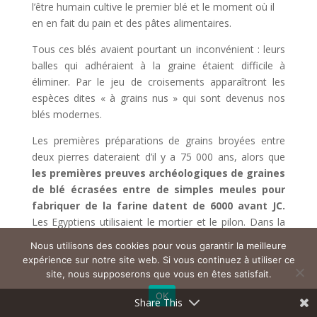
l’être humain cultive le premier blé et le moment où il
en en fait du pain et des pâtes alimentaires.
Tous ces blés avaient pourtant un inconvénient : leurs
balles qui adhéraient à la graine étaient difficile à
éliminer. Par le jeu de croisements apparaîtront les
espèces dites « à grains nus » qui sont devenus nos
blés modernes.
Les premières préparations de grains broyées entre
deux pierres dateraient d’il y a 75 000 ans, alors que
les premières preuves archéologiques de graines
de blé écrasées entre de simples meules pour
fabriquer de la farine datent de 6000 avant JC.
Les Egyptiens utilisaient le mortier et le pilon. Dans la
Grèce antique, la meule tournante activée à bras
Nous utilisons des cookies pour vous garantir la meilleure
d’homme ou par des animaux succéda à ces
expérience sur notre site web. Si vous continuez à utiliser ce
instruments primitifs.
site, nous supposerons que vous en êtes satisfait.
OK
L’arrivée du blé en France remonte probablement
Share This
au Vème siècle av.J-C. au moment où les Francs