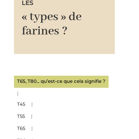
LES
« types » de
farines ?
T65, T80... qu’est-ce que cela signifie ?
T45
T55
T65