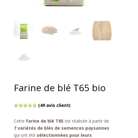
Farine de blé T65 bio
(
49
avis client)
Noté
4.96
sur 5
Cette
farine de blé T65
est réalisée à partir de
basé sur
notations
7 variétés de blés de semences paysannes
client
qui ont été
sélectionnées pour leurs