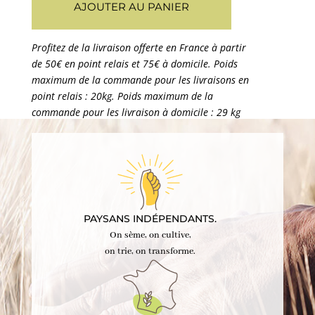
AJOUTER AU PANIER
blé
T65
bio
PAYSANS INDÉPENDANTS.
On sème, on cultive,
on trie, on transforme.