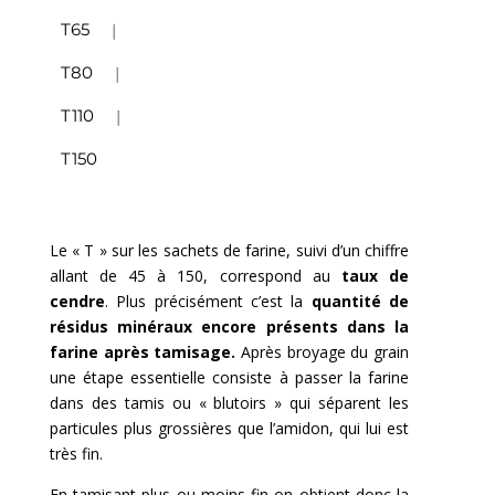
T65
T80
T110
T150
Le « T » sur les sachets de farine, suivi d’un chiffre
allant de 45 à 150, correspond au
taux de
cendre
. Plus précisément c’est la
quantité de
résidus minéraux encore présents dans la
farine après tamisage.
Après broyage du grain
une étape essentielle consiste à passer la farine
dans des tamis ou « blutoirs » qui séparent les
particules plus grossières que l’amidon, qui lui est
très fin.
En tamisant plus ou moins fin on obtient donc la