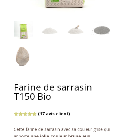
Farine de sarrasin
T150 Bio
(
17
avis client)
Noté
4.94
sur 5
Cette farine de sarrasin avec sa couleur grise qui
basé sur
notations
apporte
une jolie couleur brune aux