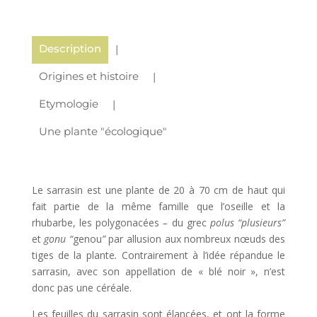
Description
Origines et histoire
Etymologie
Une plante "écologique"
Le sarrasin est une plante de 20 à 70 cm de haut qui
fait partie de la même famille que l’oseille
et la
rhubarbe
, les polygonacées
–
du grec
polus “plusieurs”
et
gonu “
genou
”
par allusion aux nombreux nœuds des
tiges de la plante
.
Contrairement à l’idée répandue le
sarrasin
, avec son appellation de « blé noir », n’est
donc pas une céréale.
Les feuilles du sarrasin sont élancées, et ont la forme