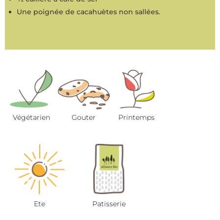
Une poignée de cacahuètes non sallées.
Végétarien
Gouter
Printemps
Ete
Patisserie