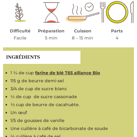
Difficulté
Préparation
Cuisson
Parts
Facile
5 min
8 – 15 min
4
INGRÉDIENTS
1 ¼ de cup
farine de blé T65 alliance Bio
115 g de beurre demi-sel
3/4 de cup de sucre blanc
¼ de cup de sucre cassonade
½ cup de beurre de cacahuète.
Un œuf
1/5 de gousses de vanille
Une cuillère à café de bicarbonate de soude
½ cuillère à café de sel