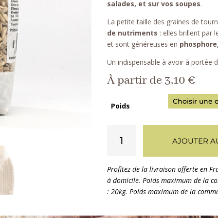
salades, et sur vos soupes
.
La petite taille des graines de tour
de nutriments
: elles brillent par 
et sont généreuses en
phosphore,
Un indispensable à avoir à portée d
À partir de
3,10
€
Poids
quantité
AJOUTER A
de
Graines
de
tournesol
décortiquées
bio
France