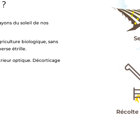
 ?
ayons du soleil de nos
Se
riculture biologique, sans
rse étrille.
trieur optique. Décorticage
Récolte 