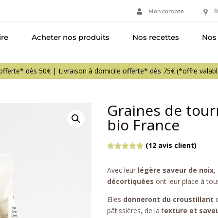
Mon compte
R
ire
Acheter nos produits
Nos recettes
Nos 
Graines de tour
bio France
(
12
avis client)
Noté
5.00
sur 5
Avec leur
légère saveur de noix
,
basé sur
notations
décortiquées
ont leur place à to
client
Elles
donneront du croustillant
d
pâtissières, de la t
exture et sav