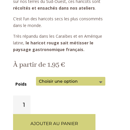
sur nos terres du Sud-Ouest, ces haricots sont
récoltés et ensachés dans nos ateliers
.
C’est l’un des haricots secs les plus consommés
dans le monde.
Très répandu dans les Caraïbes et en Amérique
latine,
le haricot rouge sait métisser le
paysage gastronomique français.
À partir de
1,95
€
Poids
quantité
de
Haricot
rouge
AJOUTER AU PANIER
bio