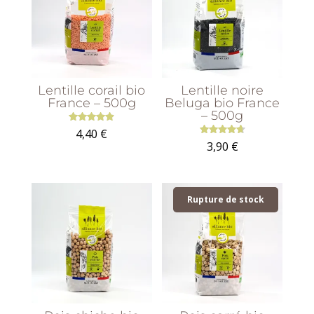
Lentille corail bio
Lentille noire
France – 500g
Beluga bio France
– 500g
Note
4,40
€
4.91
Note
3,90
€
sur 5
4.73
sur 5
Rupture de stock