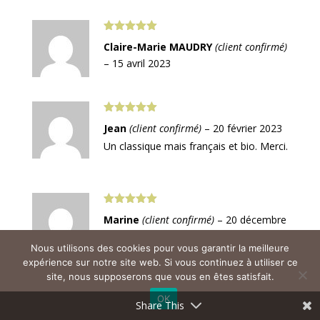
Note
5
sur
Claire-Marie MAUDRY
(client confirmé)
5
–
15 avril 2023
Note
5
sur
Jean
(client confirmé)
–
20 février 2023
5
Un classique mais français et bio. Merci.
Note
5
sur
Marine
(client confirmé)
–
20 décembre
5
2022
Nous utilisons des cookies pour vous garantir la meilleure
expérience sur notre site web. Si vous continuez à utiliser ce
site, nous supposerons que vous en êtes satisfait.
Note
5
sur
OK
Guy Minand
(client confirmé)
–
26
Share This
5
septembre 2022