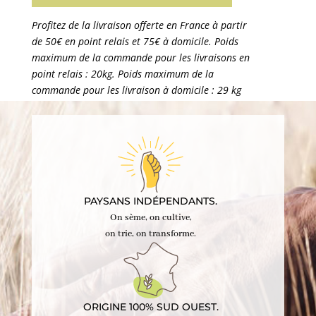
France
-
500g
PAYSANS INDÉPENDANTS.
On sème, on cultive,
on trie, on transforme.
ORIGINE 100% SUD OUEST.