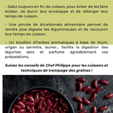
– Salez toujours en fin de cuisson, pour éviter de les faire
éclater, de durcir leur enveloppe et de rallonger leur
temps de cuisson.
– Une pincée de bicarbonate alimentaire permet de
rendre plus digeste les légumineuses et de raccourcir
leur temps de cuisson.
– Un bouillon d’herbes aromatiques à base de thym,
origan ou sarriette, laurier… facilite la digestion des
légumes secs et parfume agréablement vos
préparations.
Suivez les conseils de Chef Philippe pour les cuissons
et
techniques de trempage des graines !