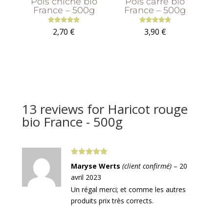
Pois chiche bio
Pois carré bio
France – 500g
France – 500g
Note
Note
2,70
€
3,90
€
5.00
4.86
sur 5
sur 5
13 reviews for
Haricot rouge
bio France - 500g
Note
5
sur
Maryse Werts
(client confirmé)
–
20
5
avril 2023
Un régal merci; et comme les autres
produits prix très corrects.