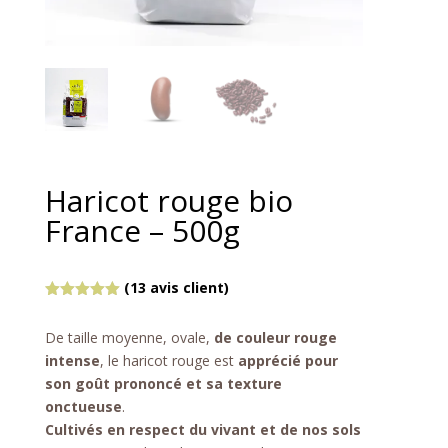
Haricot rouge bio
France – 500g
(
13
avis client)
Noté
5.00
sur 5
De taille moyenne, ovale,
de couleur rouge
basé sur
notations
intense
, le haricot rouge est
apprécié pour
client
son goût prononcé et sa texture
onctueuse
.
Cultivés en respect du vivant et de nos sols