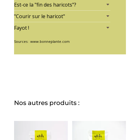
Est-ce la "fin des haricots"?
"Courir sur le haricot"
Fayot !
Sources : www.bonneplante.com
Nos autres produits :