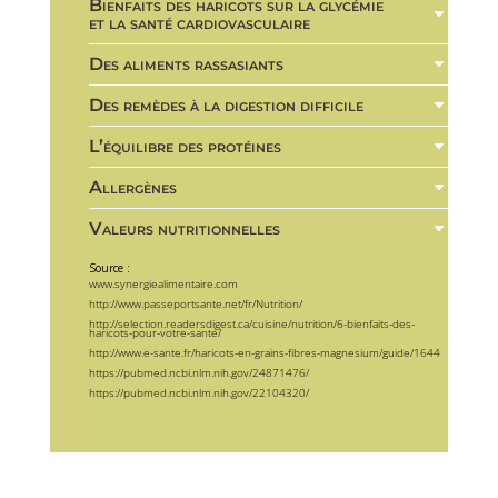
Bienfaits des haricots sur la glycémie
et la santé cardiovasculaire
Des aliments rassasiants
Des remèdes à la digestion difficile
L’équilibre des protéines
Allergènes
Valeurs nutritionnelles
Source :
www.synergiealimentaire.com
http://www.passeportsante.net/fr/Nutrition/
http://selection.readersdigest.ca/cuisine/nutrition/6-bienfaits-des-
haricots-pour-votre-sante/
http://www.e-sante.fr/haricots-en-grains-fibres-magnesium/guide/1644
https://pubmed.ncbi.nlm.nih.gov/24871476/
https://pubmed.ncbi.nlm.nih.gov/22104320/