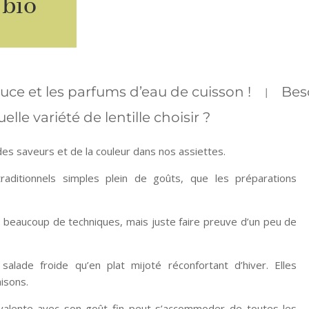
 bio
auce et les parfums d’eau de cuisson !
Beso
elle variété de lentille choisir ?
t des saveurs et de la couleur dans nos assiettes.
raditionnels simples plein de goûts, que les préparations
s beaucoup de techniques, mais juste faire preuve d’un peu de
alade froide qu’en plat mijoté réconfortant d’hiver. Elles
isons.
valente avec son goût fin peut s’accommoder de toutes les