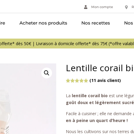
Mon compte
R
ire
Acheter nos produits
Nos recettes
Nos 
Lentille corail 
(
11
avis client)
Noté
4.91
sur 5
La
lentille corail bio
est une légu
basé sur
notations
goût doux et légèrement sucré
client
Facile à cuisiner ; elle ne demande
en à peine un quart d’heure !
Nous les cultivons sur nos terres d