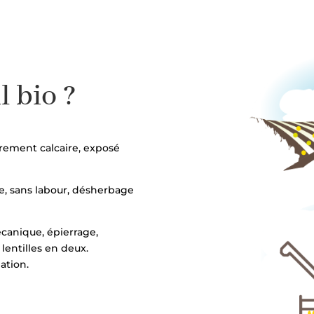
l bio ?
gèrement calcaire, exposé
e, sans labour, désherbage
canique, épierrage,
 lentilles en deux.
ation.