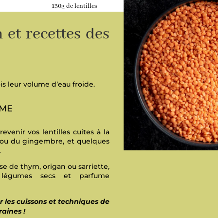
130g de lentilles
 et recettes des
ois leur volume d’eau froide.
IME
evenir vos lentilles cuites à la
l ou du gingembre, et quelques
…
e de thym, origan ou sarriette,
es légumes secs et parfume
r les cuissons
et techniques de
aines !