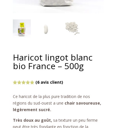
Haricot lingot blanc
bio France – 500g
(
6
avis client)
Noté
5.00
sur 5
Ce haricot de la plus pure tradition de nos
basé sur
notations
régions du sud-ouest a une
chair savoureuse,
client
légèrement sucré.
Très doux au goût,
sa texture un peu ferme
peut être très fondante en fonction de la