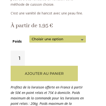
méthode de cuisson choisie.
C’est une variété de haricot avec une peau fine.
À partir de
1,95
€
Poids
quantité
de
Haricot
lingot
AJOUTER AU PANIER
blanc
bio
France
-
500g