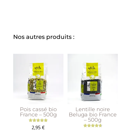
Nos autres produits :
Pois cassé bio
Lentille noire
France – 500g
Beluga bio France
– 500g
Note
2,95
€
5.00
Note