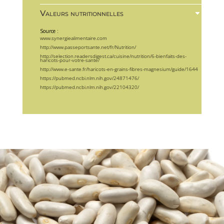
Valeurs nutritionnelles
Source :
www.synergiealimentaire.com
http://www.passeportsante.net/fr/Nutrition/
http://selection.readersdigest.ca/cuisine/nutrition/6-bienfaits-des-
haricots-pour-votre-sante/
http://www.e-sante.fr/haricots-en-grains-fibres-magnesium/guide/1644
https://pubmed.ncbi.nlm.nih.gov/24871476/
https://pubmed.ncbi.nlm.nih.gov/22104320/