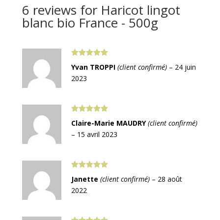
6 reviews for
Haricot lingot
blanc bio France - 500g
Note
5
sur
Yvan TROPPI
(client confirmé)
–
24 juin
5
2023
Note
5
sur
Claire-Marie MAUDRY
(client confirmé)
5
–
15 avril 2023
Note
5
sur
Janette
(client confirmé)
–
28 août
5
2022