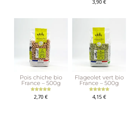
3,90
€
sur 5
4.73
sur 5
Pois chiche bio
Flageolet vert bio
France – 500g
France – 500g
Note
Note
2,70
€
4,15
€
5.00
5.00
sur 5
sur 5