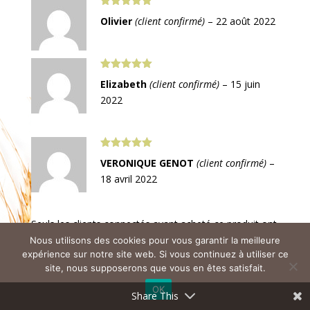
Note
5
sur
Olivier
(client confirmé)
–
22 août 2022
5
Note
5
sur
Elizabeth
(client confirmé)
–
15 juin
5
2022
Note
5
sur
VERONIQUE GENOT
(client confirmé)
–
5
18 avril 2022
Seuls les clients connectés ayant acheté ce produit ont
la possibilité de laisser un avis.
Nous utilisons des cookies pour vous garantir la meilleure
expérience sur notre site web. Si vous continuez à utiliser ce
site, nous supposerons que vous en êtes satisfait.
OK
Share This