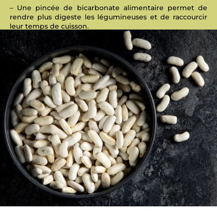
– Une pincée de bicarbonate alimentaire permet de
rendre plus digeste les légumineuses et de raccourcir
leur temps de cuisson.
– Un bouillon d’herbes aromatiques à base de thym,
origan ou sarriette, laurier… facilite la digestion des
légumes secs et parfume agréablement vos
préparations.
Suivez les conseils de Chef Philippe pour les cuissons
et
techniques de trempage des graines !