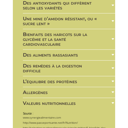
Des antioxydants qui diffèrent
selon les variétés
Une mine d'amidon résistant, ou «
sucre lent »
Bienfaits des haricots sur la
glycémie et la santé
cardiovasculaire
Des aliments rassasiants
Des remèdes à la digestion
difficile
L’équilibre des protéines
Allergènes
Valeurs nutritionnelles
Source :
www.synergiealimentaire.com
http://www.passeportsante.net/fr/Nutrition/
http://selection.readersdigest.ca/cuisine/nutrition/6-bienfaits-des-