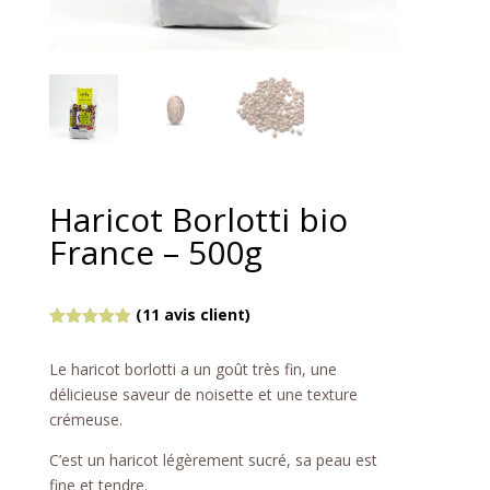
Haricot Borlotti bio
France – 500g
(
11
avis client)
Noté
4.91
sur 5
Le haricot borlotti a un goût très fin, une
basé sur
notations
délicieuse saveur de noisette et une texture
client
crémeuse.
C’est un haricot légèrement sucré, sa peau est
fine et tendre.