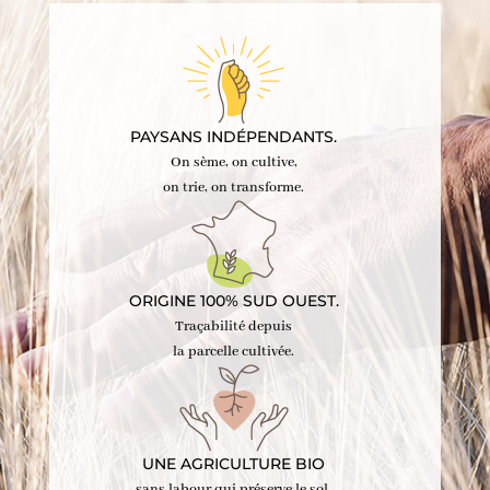
PAYSANS INDÉPENDANTS.
On sème, on cultive,
on trie, on transforme.
ORIGINE 100% SUD OUEST.
Traçabilité depuis
la parcelle cultivée.
UNE AGRICULTURE BIO
sans labour qui préserve le sol,