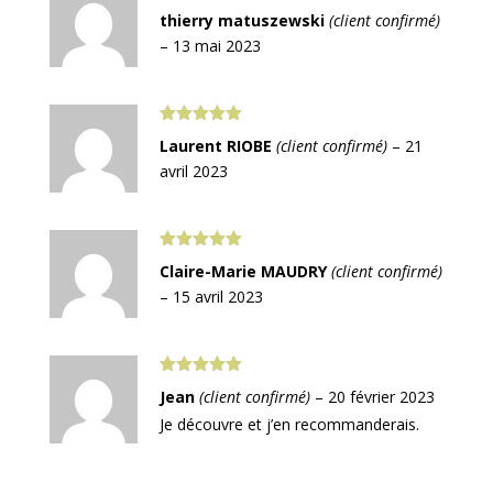
Note
5
sur
thierry matuszewski
(client confirmé)
5
–
13 mai 2023
Note
5
sur
Laurent RIOBE
(client confirmé)
–
21
5
avril 2023
Note
5
sur
Claire-Marie MAUDRY
(client confirmé)
5
–
15 avril 2023
Note
5
sur
Jean
(client confirmé)
–
20 février 2023
5
Je découvre et j’en recommanderais.