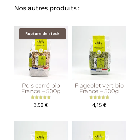
Nos autres produits :
Rupture de stock
Pois carré bio
Flageolet vert bio
France – 500g
France – 500g
Note
Note
3,90
€
4,15
€
4.86
5.00
sur 5
sur 5