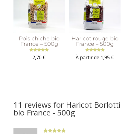
Pois chiche bio
Haricot rouge bio
France – 500g
France – 500g
Note
Note
2,70
€
À partir de
1,95
€
5.00
5.00
sur 5
sur 5
11 reviews for
Haricot Borlotti
bio France - 500g