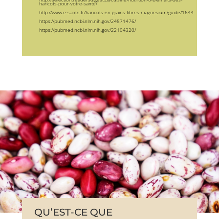
haricots-pour-votre-sante/
http://www.e-sante.fr/haricots-en-grains-fibres-magnesium/guide/1644
https://pubmed.ncbi.nlm.nih.gov/24871476/
https://pubmed.ncbi.nlm.nih.gov/22104320/
QU’EST-CE QUE