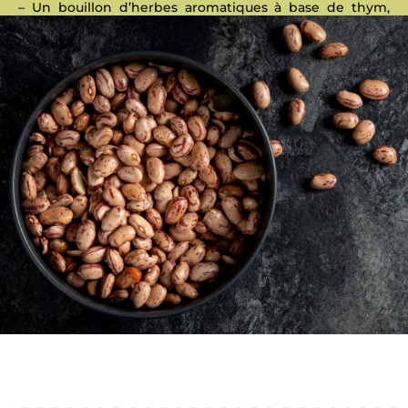
– Un bouillon d’herbes aromatiques à base de thym,
origan ou sarriette, laurier… facilite la digestion des
légumes secs et parfume agréablement vos
préparations.
Suivez les conseils de Chef Philippe pour les cuissons
et
techniques de trempage des graines !