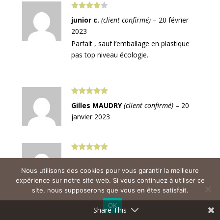
Note
4
junior c.
(client confirmé)
–
20 février
sur 5
2023
Parfait , sauf l’emballage en plastique
pas top niveau écologie..
Note
5
sur
Gilles MAUDRY
(client confirmé)
–
20
5
janvier 2023
Note
5
sur
Laurent R.
(client confirmé)
–
9 janvier
5
Nous utilisons des cookies pour vous garantir la meilleure
2023
expérience sur notre site web. Si vous continuez à utiliser ce
site, nous supposerons que vous en êtes satisfait.
OK
Share This
Note
5
sur
Dominique Caffarel
(client confirmé)
–
5