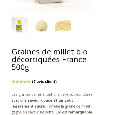
Graines de millet bio
décortiquées France –
500g
(
7
avis client)
Noté
4.86
sur 5
Les graines de millet ont une belle couleur dorée
basé sur
notations
avec une
saveur douce et un goût
client
légèrement sucré
. Torréfié la graine de millet
gagne en saveur noisette. Elle est
remarquable